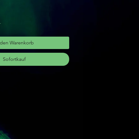
r
 den Warenkorb
Sofortkauf