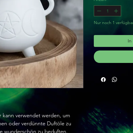
Nur noch 1 verfügba
In
r kann verwendet werden, um
en oder verdünnte Duftöle zu
e wunderschön zu beduften.