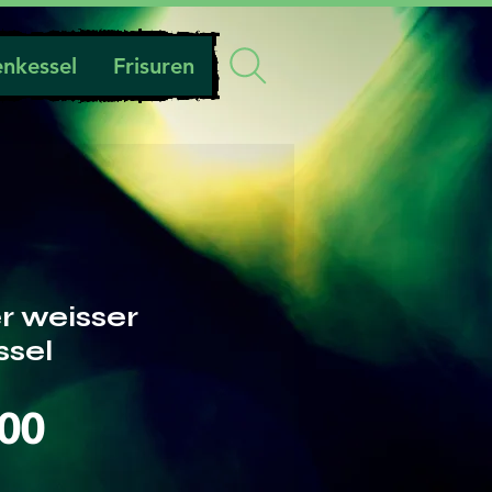
nkessel
Frisuren
r weisser
sel
Preis
.00