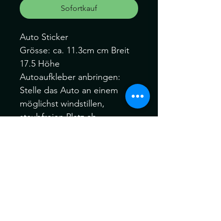
Sofortkauf
Auto Sticker
Grösse: ca. 11.3cm cm Breit
17.5 Höhe
Autoaufkleber anbringen:
Stelle das Auto an einem
möglichst windstillen,
staubfreien Platz ab.
Reinige und entfette die
Stelle.
Fixiere den Aufkleber mit
Kreppband an der
gewünschten Position.
Löse den Aufkleber vom
Trägerpapier vorsichtig und