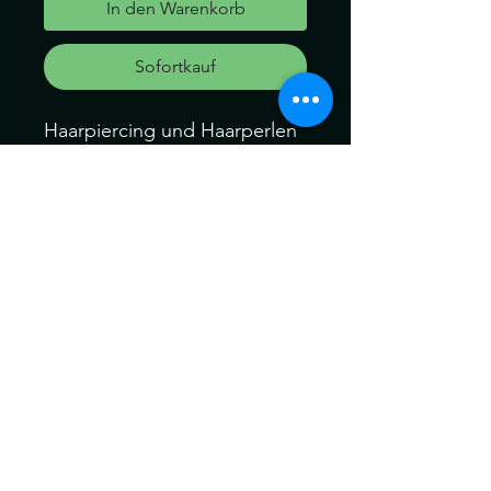
In den Warenkorb
Sofortkauf
Haarpiercing und Haarperlen
für dein Haar oder für deine
Dreads und Braid
Dieses Set besteht aus
Perlen: 1Stk.
Können ein wenig von der
Farbe abweichen. Kein
Umtausch keine Rücknahme.
Gerne können Sie die
Produkte bei uns Im Geschäft
anschauen