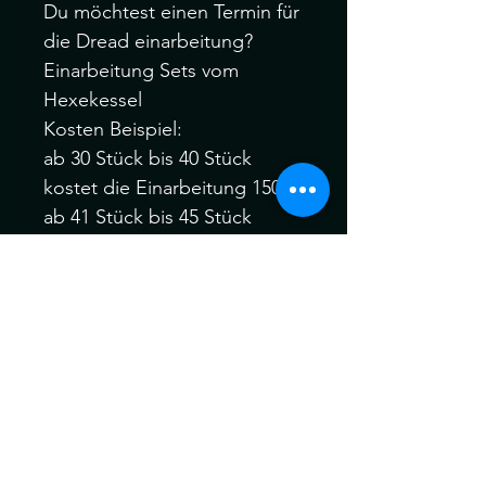
Du möchtest einen Termin für
die Dread einarbeitung?
Einarbeitung Sets vom
Hexekessel
Kosten Beispiel:
ab 30 Stück bis 40 Stück
kostet die Einarbeitung 150Fr.
ab 41 Stück bis 45 Stück
kostet Einarbeitung 165Fr.
ab 46 Stück bis 60 Stück
kostet die Einarbeitung 190Fr.
Gerne kannst du dich vor
oder nach dem Kauf bei mir
melden :)
Ich behandle alle meine
Dreads vor dem Versand für
maximale Weichheit , Komfort