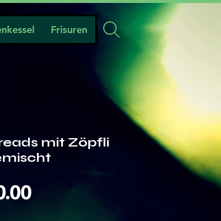
nkessel
Frisuren
eads mit Zöpfli
emischt
Preis
0.00