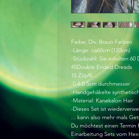
Farbe: Div. Braun Farben
-Länge: ca60cm (120cm)
-Stückzahl: Sie erhalten 60
45Double Ended Dreads
15 Zöpfli
-0.4-0.5cm durchmesser
-Handgehäkelte synthetisc
-Material: Kanekalon Hair
-Dieses Set ist wiederverw
... kann also mehr mals Ge
Du möchtest einen Termin f
Einarbeitung Sets vom Hex