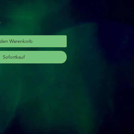
r
 den Warenkorb
Sofortkauf