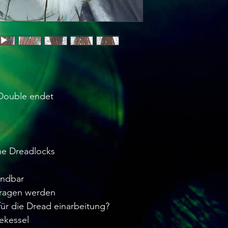
 Double endet
he Dreadlocks
endbar
tragen werden
ür die Dread einarbeitung?
ekessel