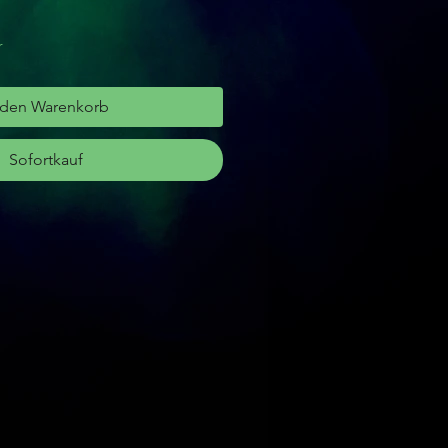
r
 den Warenkorb
Sofortkauf