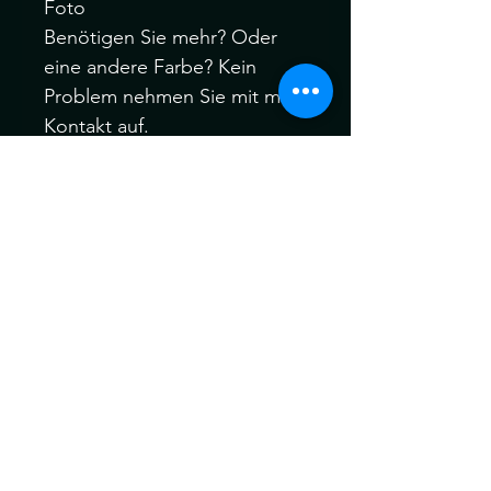
Foto
Benötigen Sie mehr? Oder
eine andere Farbe? Kein
Problem nehmen Sie mit mir
Kontakt auf.
-Handgehäkelte synthetische
Dreadlocks.
-Material: Kanekalon Hair
Bitte melden Sie sich Vor
oder nach dem Kauf, wenn
Sie verschiedene Farbfäden,
Manschetten oder auch Ihre
eigenen speziellen Akzent
Dreadfarben aus meinem
gesamten Sortiment wählen
möchten.
Ich behandle alle meine