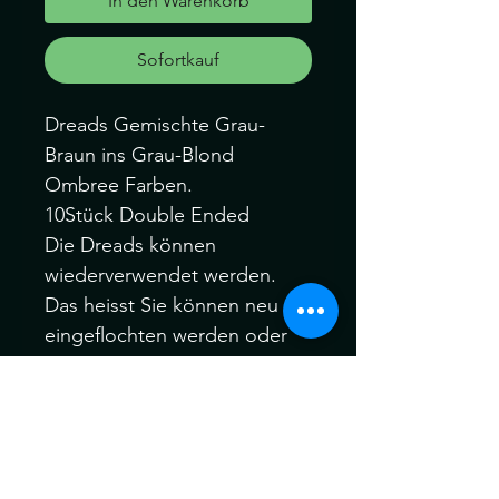
In den Warenkorb
Sofortkauf
Dreads Gemischte Grau-
Braun ins Grau-Blond
Ombree Farben.
10Stück Double Ended
Die Dreads können
wiederverwendet werden.
Das heisst Sie können neu
eingeflochten werden oder
auch als Haargummi getragen
werden.
- Dreads hat man ca 7
Wochen bis maximal 3
Monate im Haar.