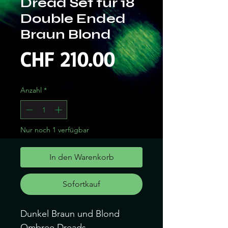
Dread Set für 18
Double Ended
Braun Blond
Preis
CHF 210.00
Anzahl
*
Nur noch 1 verfügbar
In den Warenkorb
Sofortkauf
Dunkel Braun und Blond
Ombree Dreads