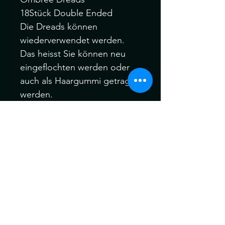
18Stück Double Ended
Die Dreads können
wiederverwendet werden.
Das heisst Sie können neu
eingeflochten werden oder
auch als Haargummi getragen
werden.
- Dreads hat man ca 7
Wochen bis maximal 3
Monate im Haar.
- Du brauchst keine Pflege
Produkte oder sonst etwas zu
beachten wen du Deine Haar
wäschst.
Kosten Einarbeitung 1 Stk.
Dread/Braid Kostet 5r.