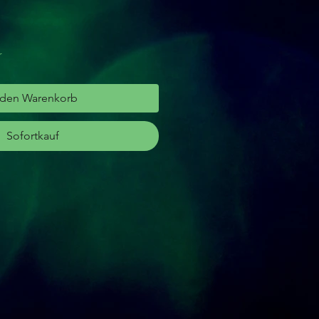
r
 den Warenkorb
Sofortkauf