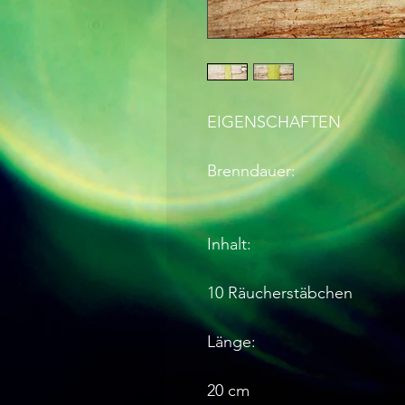
EIGENSCHAFTEN

Brenndauer: 

Inhalt: 

10 Räucherstäbchen

Länge: 

20 cm
