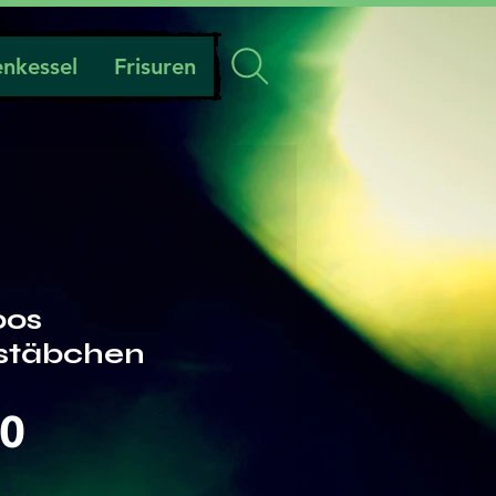
nkessel
Frisuren
oos
stäbchen
Preis
00