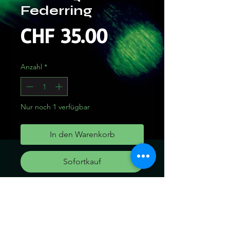
Federring
Preis
CHF 35.00
Anzahl
*
Nur noch 1 verfügbar
In den Warenkorb
Sofortkauf
Hübscher Messing-Federring
Hochwertiges Messing, 100%
frei von Blei/Nickel Verstellbar