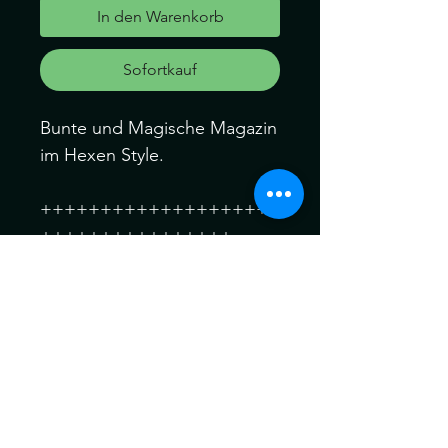
In den Warenkorb
Sofortkauf
Bunte und Magische Magazin
im Hexen Style.
++++++++++++++++++++
++++++++++++++++
Magazin 3
Räuchern
7 Seiten über das Räuchern
mit Anleitung
für bestimmte Räume
Wirkungen des Räuchern