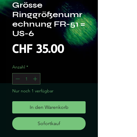
Grösse
Ringgrößenumr
echnung FR-51 =
US-6
Preis
CHF 35.00
Anzahl
*
Nur noch 1 verfügbar
In den Warenkorb
Sofortkauf