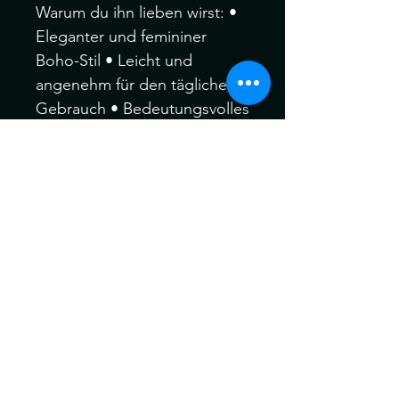
Warum du ihn lieben wirst: •
Eleganter und femininer
Boho-Stil • Leicht und
angenehm für den täglichen
Gebrauch • Bedeutungsvolles
Geschenk zu Geburtstagen,
Jahrestagen oder
besonderen Momenten 🎁
Perfektes Geschenk für sie —
ideal für Liebhaberinnen von
Boho-Schmuck, natürlichen
Edelsteinen und zeitlosen
handgefertigten Stücken.
Hochwertiges Messing, 100%
frei von Blei/Nickel