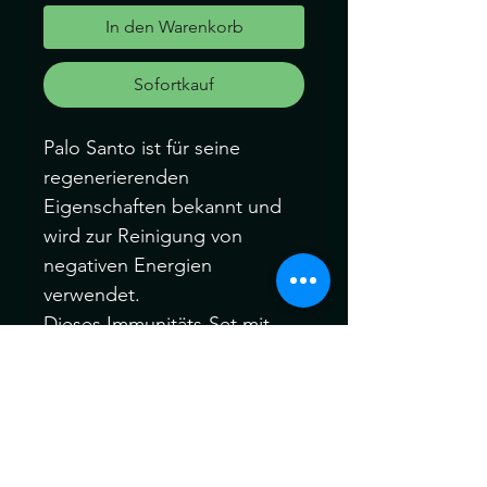
In den Warenkorb
Sofortkauf
Palo Santo ist für seine
regenerierenden
Eigenschaften bekannt und
wird zur Reinigung von
negativen Energien
verwendet.
Dieses Immunitäts-Set mit
Bio-Mantra-Santo wurde
speziell zusammengestellt,
um Ihre Energie zu steigern
und Ihren Geist zu stärken.
Ein Palo Santo Stäbchen mit