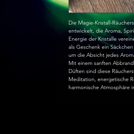
Die Magie-Kristall-Räucher
entwickelt, die Aroma, Spiri
Energie der Kristalle vere
als Geschenk ein Säckchen 
um die Absicht jedes Aroma
Mit einem sanften Abbrand
Düften sind diese Räucherst
Meditation, energetische R
harmonische Atmosphäre in