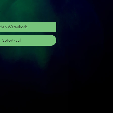
r
 den Warenkorb
Sofortkauf