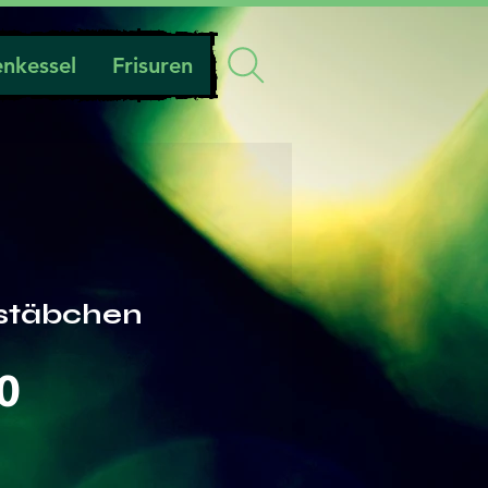
nkessel
Frisuren
stäbchen
Preis
0