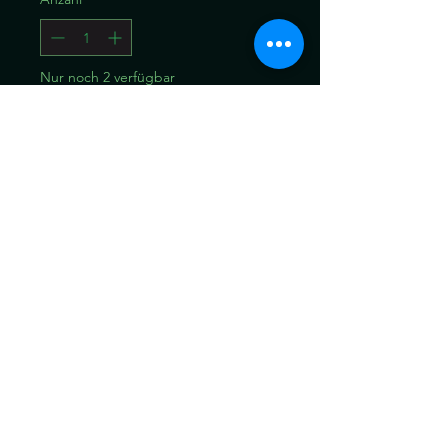
Nur noch 2 verfügbar
In den Warenkorb
Sofortkauf
elbst gemachte
Räuchermischung vom Der
Hexenlessel
25gr-12Fr.