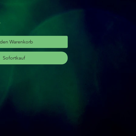
r
 den Warenkorb
Sofortkauf