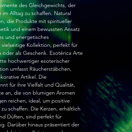
Momente des Gleichgewichts, der
im Alltag zu schaffen. Natural
en, die Produkte mit spiritueller
hetik und einem bewussten Ansatz
les und energetisches
ielseitige Kollektion, perfekt für
 oder als Geschenk. Esotérica Arte
ette hochwertiger esoterischer
tion umfasst Räucherstäbchen,
korative Artikel. Die
t für ihre Vielfalt und Qualität,
fte an, die von blumigen Aromen
en reichen, ideal, um positive
 schaffen. Die Kerzen, erhältlich
d Düften, sind perfekt für
. Darüber hinaus präsentiert der