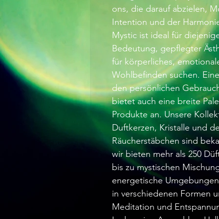
ons, die darauf abzielen, 
Intention und der Harmonie 
Mystic ist ideal für diejenig
Bedeutung, gepflegter Äst
für körperliches, emotiona
Wohlbefinden suchen. Eine v
den persönlichen Gebrauch
bietet auch eine breite Pal
Produkte an. Unsere Kollek
Duftkerzen, Kristalle und de
Räucherstäbchen sind bekann
wir bieten mehr als 250 Dü
bis zu mystischen Mischung
energetische Umgebungen zu
in verschiedenen Formen un
Meditation und Entspannung