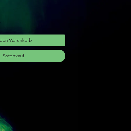
r
 den Warenkorb
Sofortkauf