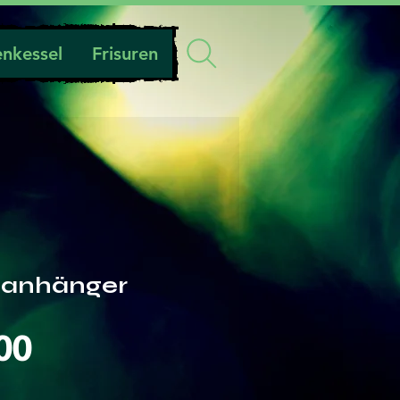
nkessel
Frisuren
lanhänger
Preis
00