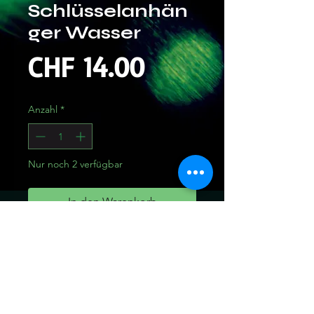
Schlüsselanhän
ger Wasser
Preis
CHF 14.00
Anzahl
*
Nur noch 2 verfügbar
In den Warenkorb
Sofortkauf
Wasser: Krebs, Fische und
Skorpion,