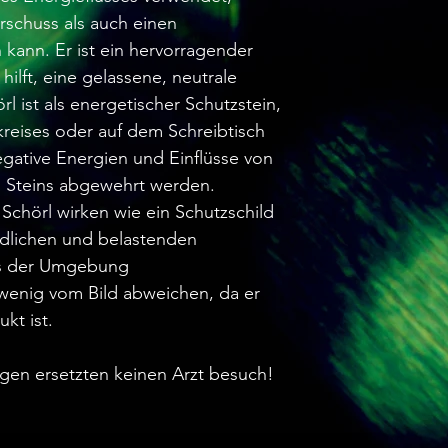
rschuss als auch einen
kann. Er ist ein hervorragender
hilft, eine gelassene, neutrale
 ist als energetischer Schutzstein,
kreises oder auf dem Schreibtisch
Negative Energien und Einflüsse von
s Steins abgewehrt werden.
chörl wirken wie ein Schutzschild
ädlichen und belastenden
us der Umgebung
wenig vom Bild abweichen, da er
kt ist.
ngen ersetzten keinen Arzt besuch!