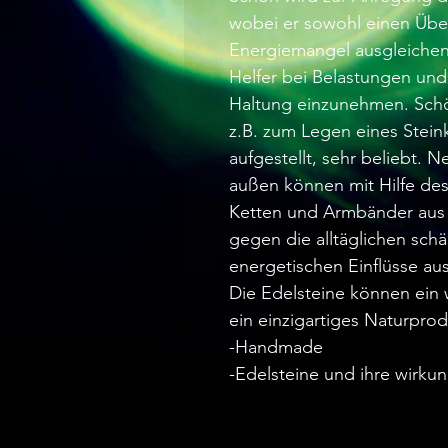
wobei er sowohl einen Übe
Energiemangel ausgleichen 
Helfer bei Belastungen und 
Haltung einzunehmen. Schörl
z.B. zum Legen eines Stein
aufgestellt, sehr beliebt. 
außen können mit Hilfe de
Ketten und Armbänder aus S
gegen die alltäglichen sch
energetischen Einflüsse a
Die Edelsteine können ein 
ein einzigartiges Naturprodu
-Handmade
-Edelsteine und ihre wirku