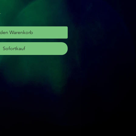
r
 den Warenkorb
Sofortkauf