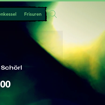
nkessel
Frisuren
 Schörl
Preis
.00