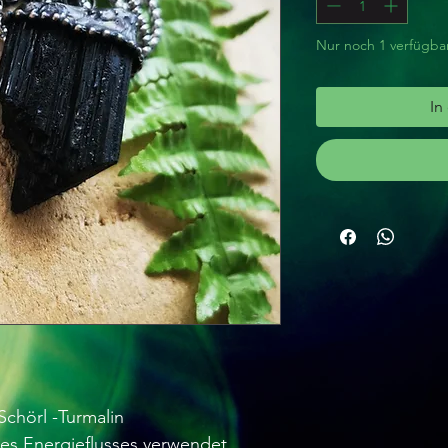
Nur noch 1 verfügba
In
chörl -Turmalin
es Energieflusses verwendet,