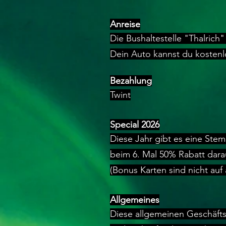
Anreise
Die Bushaltestelle "Thalrich"
Dein Auto kannst du kostenlo
Bezahlung
Twint
Special 2026
Diese Jahr gibt es eine Stem
beim 6. Mal 50% Rabatt darau
(Bonus Karten sind nicht auf
Allgemeines
Diese allgemeinen Geschäfts