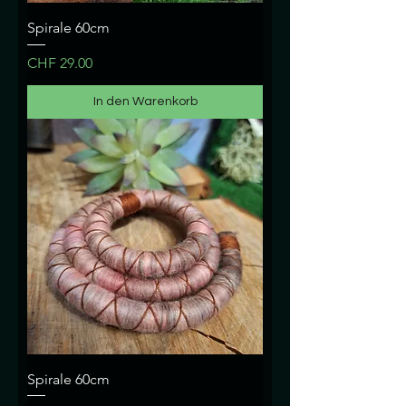
Spirale 60cm
Preis
CHF 29.00
In den Warenkorb
Spirale 60cm