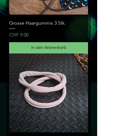
Grosse Haargummis 3 Stk.
Preis
CHF 9.00
In den Warenkorb