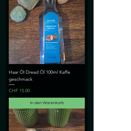
Haar Öl Dread Öl 100ml Kaffe
geschmack
Preis
CHF 15.00
In den Warenkorb