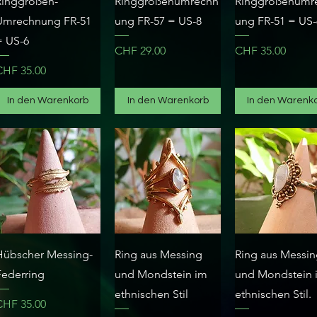
Ringgrößen-
Ringgrößenumrechn
Ringgrößenumr
Umrechnung FR-51
ung FR-57 = US-8
ung FR-51 = US-
= US-6
Preis
Preis
CHF 29.00
CHF 35.00
reis
CHF 35.00
In den Warenkorb
In den Warenkorb
In den Warenk
Schnellansicht
Schnellansicht
Schnellansich
Hübscher Messing-
Ring aus Messing
Ring aus Messi
Federring
und Mondstein im
und Mondstein 
ethnischen Stil
ethnischen Stil.
reis
CHF 35.00