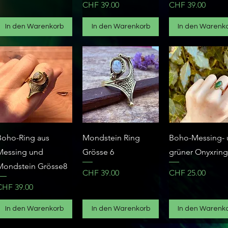
Preis
Preis
CHF 39.00
CHF 39.00
In den Warenkorb
In den Warenkorb
In den Warenk
Schnellansicht
Schnellansicht
Schnellansich
Boho-Ring aus
Mondstein Ring
Boho-Messing-
Messing und
Grösse 6
grüner Onyxring
Mondstein Grösse8
Preis
Preis
CHF 39.00
CHF 25.00
reis
CHF 39.00
In den Warenkorb
In den Warenkorb
In den Warenk