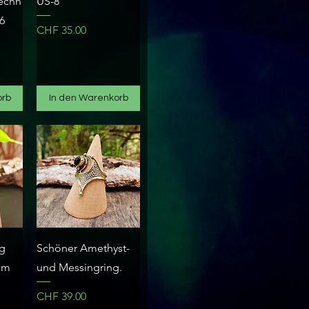
echn
US-8
6
Preis
CHF 35.00
orb
In den Warenkorb
t
Schnellansicht
ng
Schöner Amethyst-
im
und Messingring.
Preis
CHF 39.00