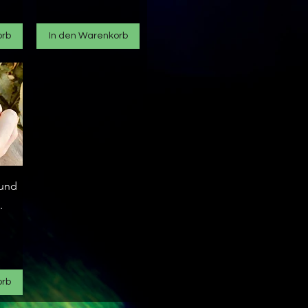
orb
In den Warenkorb
t
 und
.
orb