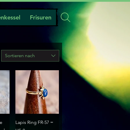
nkessel
Frisuren
Sortieren nach
t
Schnellansicht
se
Lapis Ring FR-57 =