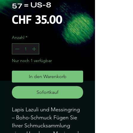
57 = US-8
Preis
CHF 35.00
Anzahl
*
Nur noch 1 verfügbar
In den Warenkorb
Sofortkauf
Lapis Lazuli und Messingring
– Boho-Schmuck Fügen Sie
Ihrer Schmucksammlung