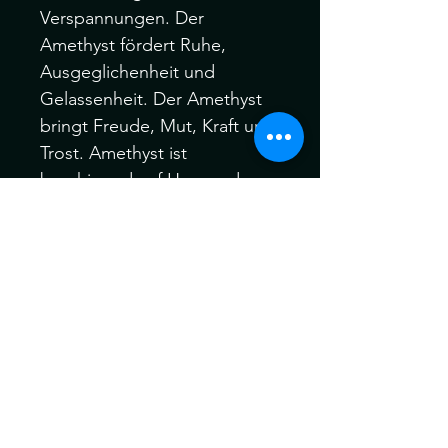
Verspannungen. Der 
Amethyst fördert Ruhe, 
Ausgeglichenheit und 
Gelassenheit. Der Amethyst 
bringt Freude, Mut, Kraft und 
Trost. Amethyst ist 
beruhigend auf Herz und 
Nerven, besänftigend bei 
Wutausbrüchen. Amethyst 
soll für erholsamen Schlaf 
sorgen und uns vor 
Alpträumen verschonen.

Chakra-Zuordnung von 
Amethyst: Scheitel. 
Inspiration und Intuition. 