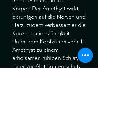
Seine Wirkung auf den
Körper: Der Amethyst wirkt
beruhigen auf die Nerven und
Herz, zudem verbessert er die
Konzentrationsfähigkeit.
Unter dem Kopfkissen verhilft
Amethyst zu einem
erholsamen ruhigen Schlaf,
da er vor Albträumen schützt.
Amethyst stabilisiert den
Blutdruck, egal ob zu hoch
oder zu niedrig.
Die Edelsteine können ein
wenig vom Bild abweichen,
da er ein einzigartiges
Naturprodukt ist.
-Handmade