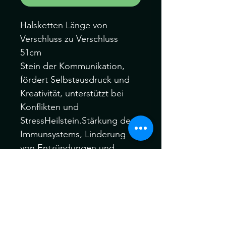
Halsketten Länge von
Verschluss zu Verschluss
51cm
Stein der Kommunikation,
fördert Selbstausdruck und
Kreativität, unterstützt bei
Konflikten und
StressHeilstein.Stärkung des
Immunsystems, Linderung
von Entzündungen und
Schmerzen, Förderung der
Regeneration von Gewebe
und Organen
Die Edelsteine können ein
wenig vom Bild abweichen,