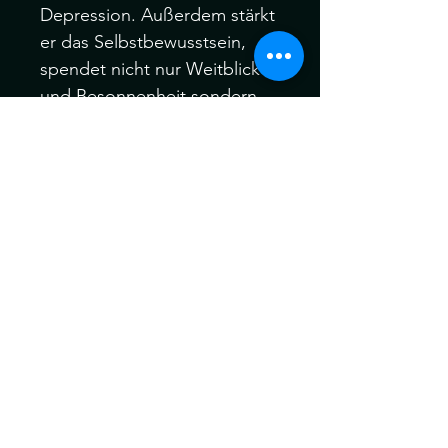
Depression. Außerdem stärkt 
er das Selbstbewusstsein, 
spendet nicht nur Weitblick 
und Besonnenheit sondern 
auch Ausdauer sowie 
Durchhaltevermögen

Edelsteine und Chakren: 
Jedes Chakra resonniert mit 
bestimmten Heilsteinen.

Genieße diese farbstarke 
Energie