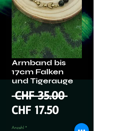
Armband bis
17cm Falken
und Tigerauge
Standardprei
 CHF 35.00 
Sale-
CHF 17.50
Preis
Anzahl
*