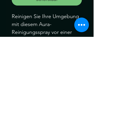
Reinigen Sie Ihre Umgebung
mit diesem Aura-
Reinigungsspray vor einer
Yoga- oder
Meditationssitzung oder
einfach, um eine angenehme
Duftatmosphäre zu schaffen.
Teil der Esoteric Dreams
Kollektion mit der
Manifestationsduftnote „Love
Spell“ Mit Rose und
Pfingstrose Hergestellt in
Indien