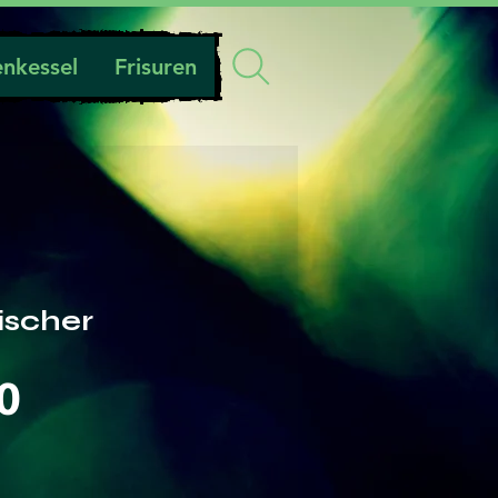
nkessel
Frisuren
ischer
Preis
0