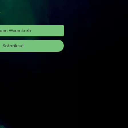
r
 den Warenkorb
Sofortkauf