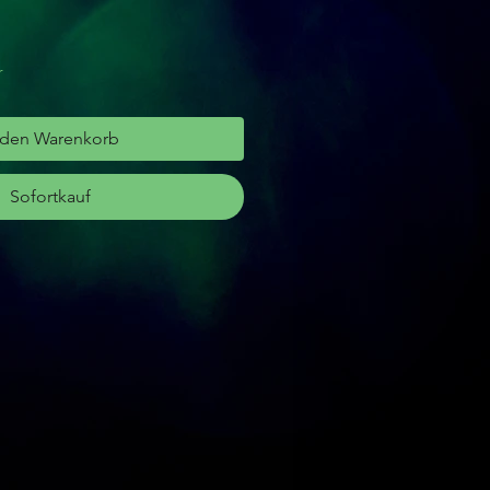
r
 den Warenkorb
Sofortkauf