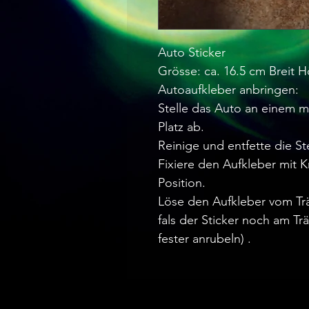
Auto Sticker
Grösse: ca. 16.5 cm Breit H
Autoaufkleber anbringen:
Stelle das Auto an einem mö
Platz ab.
Reinige und entfette die Ste
Fixiere den Aufkleber mit
Position.
Löse den Aufkleber vom Trä
fals der Sticker noch am T
fester anrubeln) .