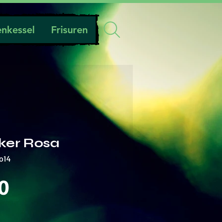
nkessel
Frisuren
cker Rosa
o14
Preis
0