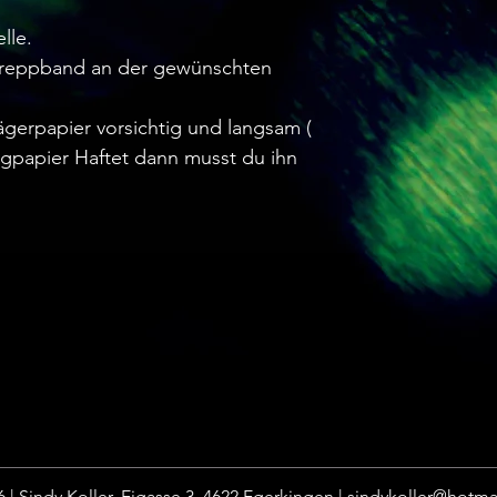
lle.
 Kreppband an der gewünschten
gerpapier vorsichtig und langsam (
rägpapier Haftet dann musst du ihn
 | Sindy Koller, Eigasse 3, 4622 Egerkingen |
sindykoller@hotma