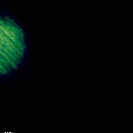
il.com