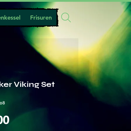
nkessel
Frisuren
ker Viking Set
to8
Preis
00