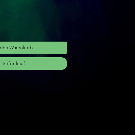
r
 den Warenkorb
Sofortkauf