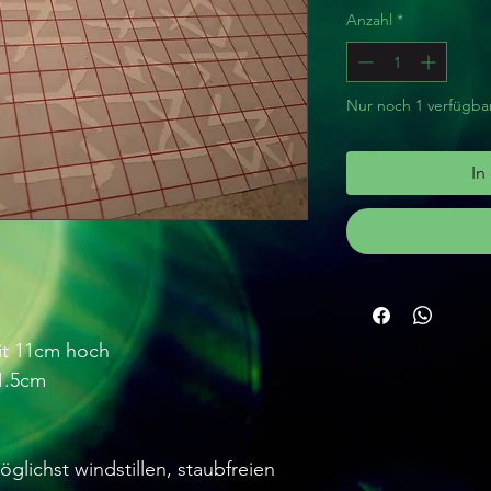
Anzahl
*
Nur noch 1 verfügba
In
eit 11cm hoch
11.5cm
glichst windstillen, staubfreien