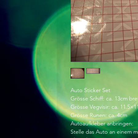
Auto Sticker Set
Grösse Schiff: ca. 13cm br
Grösse Vegvisir: ca. 11.5×
Grösse Runen: ca. 4cm
Autoaufkleber anbringen:
Stelle das Auto an einem mö