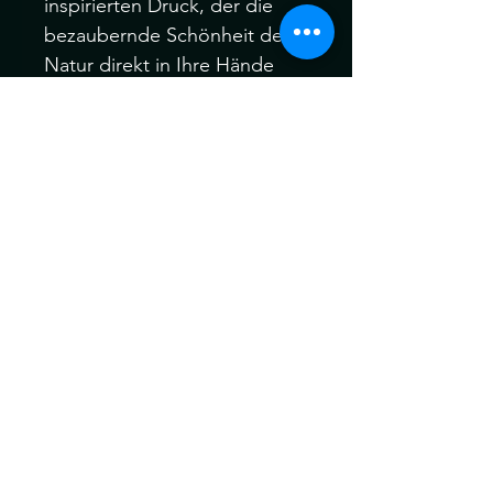
inspirierten Druck, der die
bezaubernde Schönheit der
Natur direkt in Ihre Hände
bringt. Perfekt für
Naturliebhaber und Fantasy-
Enthusiasten gleichermaßen,
ist dieser Becher eine
charmante Ergänzung für
jede Trinkgeschirrsammlung.
Nur Handwäsche. Nicht für
die Mikrowelle geeignet.
500ml.