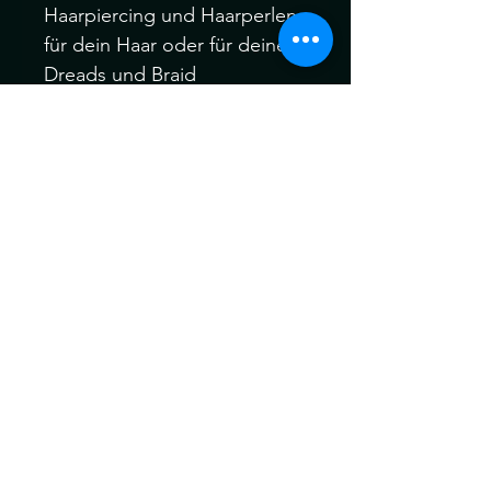
Haarpiercing und Haarperlen
für dein Haar oder für deine
Dreads und Braid
Dieses Set besteht aus
Perlen: 5Stk.
Piercing: 5Stk.
Können ein wenig von der
Farbe abweichen. Kein
Umtausch keine Rücknahme.
Gerne können Sie die
Produkte bei uns Im Geschäft
anschauen