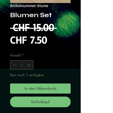
Artikelnummer: blume
Blumen Set
Standardprei
 CHF 15.00 
Sale-
CHF 7.50
Preis
Anzahl
*
Nur noch 1 verfügbar
In den Warenkorb
Sofortkauf