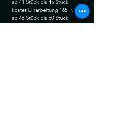
ab 41 Stück bis 45 Stück
kostet Einarbeitung 165Fr.
ab 46 Stück bis 60 Stück
kostet die Einarbeitung 190Fr.
Gerne kannst du dich vor
oder nach dem Kauf bei mir
melden :)
Ich behandle alle meine
Braids vor dem Versand für
maximale Weichheit , Komfort
und Tragbarkeit vor dem
Versand.
Die Dreads können ein wenig
von der Farbe abweichen.
Kein Umtausch keine
Rücknahme.
Gerne können Sie die