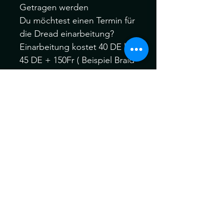
Getragen werden
Du möchtest einen Termin für
die Dread einarbeitung?
Einarbeitung kostet 40 DE bis
45 DE + 150Fr ( Beispiel Braid
Set 40Stk. 280Fr plus
Einarbeitung 150Fr. = 430Fr.)
Gerne kannst du dich vor
oder nach dem Kauf bei mir
melden :)
Ich behandle alle meine
Braids vor dem Versand für
maximale Weichheit , Komfort
und Tragbarkeit vor dem
Versand.
Die Dreads können ein wenig
von der Farbe abweichen.