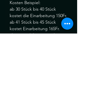
Kosten Beispiel:
ab 30 Stück bis 40 Stück
kostet die Einarbeitung 150Fr.
ab 41 Stück bis 45 Stück
kostet Einarbeitung 165Fr.
ab 46 Stück bis 60 Stück
kostet die Einarbeitung 190Fr.
Gerne kannst du dich vor
oder nach dem Kauf bei mir
melden :)
Ich behandle alle meine
Braids vor dem Versand für
maximale Weichheit , Komfort
und Tragbarkeit vor dem
Versand.
Die Dreads können ein wenig
von der Farbe abweichen.