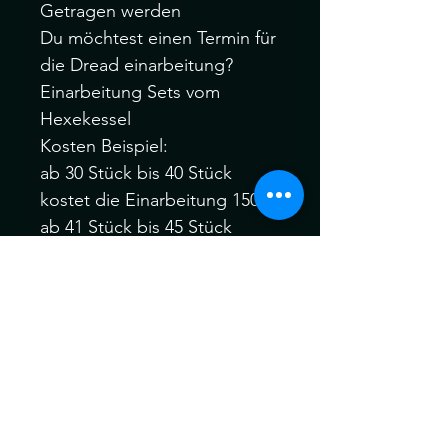
Getragen werden
Du möchtest einen Termin für
die Dread einarbeitung?
Einarbeitung Sets vom
Hexekessel
Kosten Beispiel:
ab 30 Stück bis 40 Stück
kostet die Einarbeitung 150Fr.
ab 41 Stück bis 45 Stück
kostet Einarbeitung 165Fr.
ab 46 Stück bis 60 Stück
kostet die Einarbeitung 190Fr.
Gerne kannst du dich vor
oder nach dem Kauf bei mir
melden :)
Ich behandle alle meine
Braids vor dem Versand für