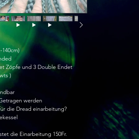
m-140cm)
Ended
det Zöpfe und 3 Double Endet
wts )
endbar
l Getragen werden
ür die Dread einarbeitung?
ekessel
stet die Einarbeitung 150Fr.