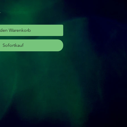
r
 den Warenkorb
Sofortkauf