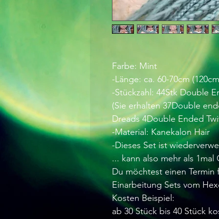
Farbe: Mint
-Länge: ca. 60-70cm (120c
-Stückzahl: 44Stk Double 
(Sie erhalten 37Double en
Dreads 4Double Ended Twi
-Material: Kanekalon Hair
-Dieses Set ist wiederverw
... kann also mehr als 1ma
Du möchtest einen Termin f
Einarbeitung Sets vom Hex
Kosten Beispiel:
ab 30 Stück bis 40 Stück ko