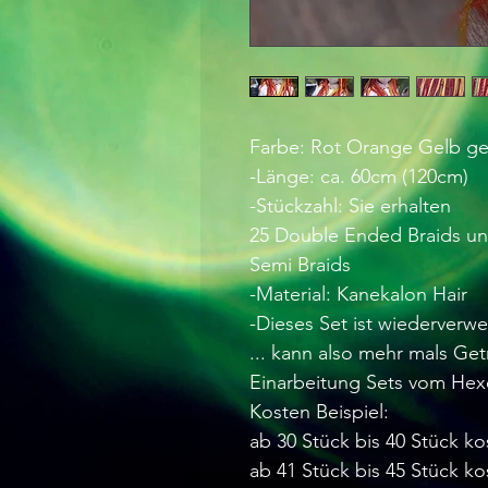
Farbe: Rot Orange Gelb g
-Länge: ca. 60cm (120cm)
-Stückzahl: Sie erhalten
25 Double Ended Braids u
Semi Braids
-Material: Kanekalon Hair
-Dieses Set ist wiederverw
... kann also mehr mals Ge
Einarbeitung Sets vom Hex
Kosten Beispiel:
ab 30 Stück bis 40 Stück ko
ab 41 Stück bis 45 Stück ko