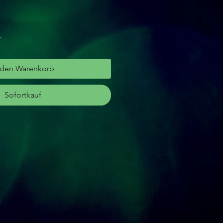
r
 den Warenkorb
Sofortkauf