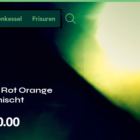
nkessel
Frisuren
t Rot Orange
ischt
Preis
0.00