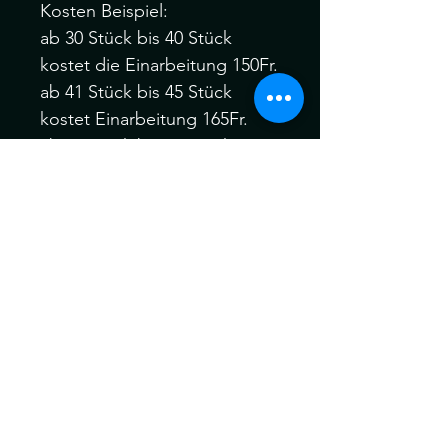
Kosten Beispiel:
ab 30 Stück bis 40 Stück
kostet die Einarbeitung 150Fr.
ab 41 Stück bis 45 Stück
kostet Einarbeitung 165Fr.
ab 46 Stück bis 60 Stück
kostet die Einarbeitung 190Fr.
Gerne kannst du dich vor
oder nach dem Kauf bei mir
melden :)
Ich behandle alle meine
Braids vor dem Versand für
maximale Weichheit , Komfort
und Tragbarkeit vor dem
Versand.
Die Dreads können ein wenig
von der Farbe abweichen.