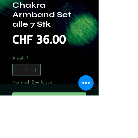
Chakra
Armband Set
alle 7 Stk
Preis
CHF 36.00
Anzahl
*
Nur noch 2 verfügbar
In den Warenkorb
Sofortkauf
alle 7 Chakra Armbänder im