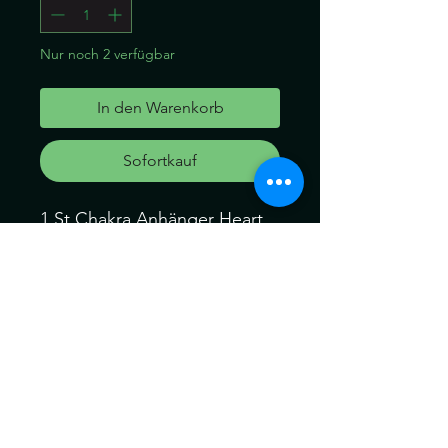
Nur noch 2 verfügbar
In den Warenkorb
Sofortkauf
1 St Chakra Anhänger Heart
Chakra
Jeder dieser schönen Mini-
Sonnenfänger zeigt ein
Symbol der sieben Chakren;
Wurzel, Solarplexus, Sakral,
Herz, Drittes Auge, Krone
und Kehle. Jeder
Sonnenfänger hat seine