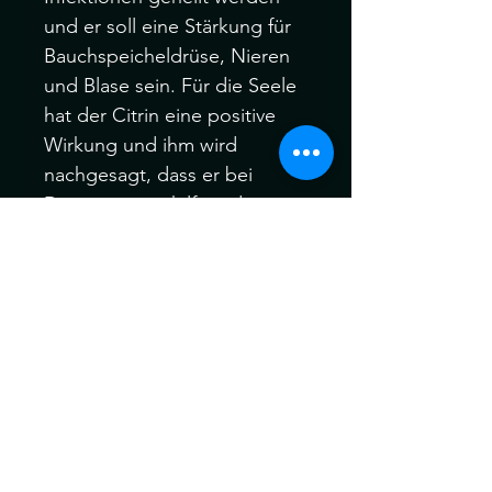
und er soll eine Stärkung für
Bauchspeicheldrüse, Nieren
und Blase sein. Für die Seele
hat der Citrin eine positive
Wirkung und ihm wird
nachgesagt, dass er bei
Depressionen hilft und
Vitalität bringt sowie das
Selbstbewusstsein fördert.
Die Edelsteine können ein
wenig vom Bild abweichen,
da er ein einzigartiges
Naturprodukt ist.
-Handmade
-Edelsteine und ihre
wirkungen ersetzten keinen