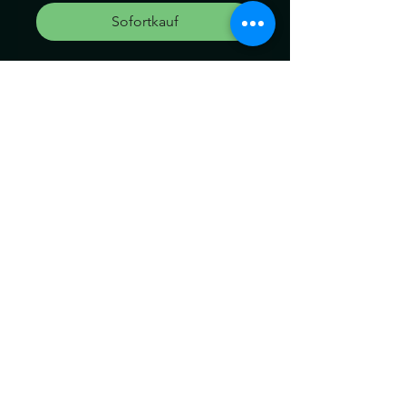
Sofortkauf
Clip Extensions
Länge:58cm
Die Dreads können ein wenig
von der Farbe abweichen.
Kein Umtausch keine
Rücknahme.
Gerne können Sie die
Produkte bei uns Im geschäft
anschauen.