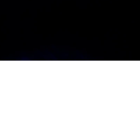
nkessel
Frisuren