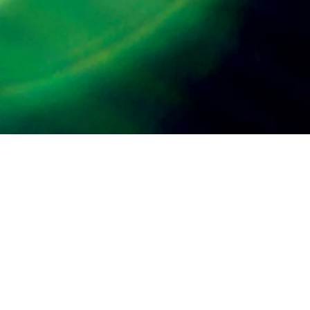
Online-Shop
Haare
D