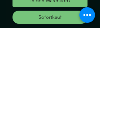
In den Warenkorb
Sofortkauf
Clip Extensions
Länge:58cm
Die Dreads können ein wenig
von der Farbe abweichen.
Kein Umtausch keine
Rücknahme.
Gerne können Sie die
Produkte bei uns Im geschäft
anschauen.