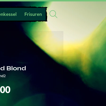
nkessel
Frisuren
ad Blond
ond2
Preis
.00