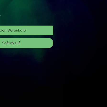
r
 den Warenkorb
Sofortkauf