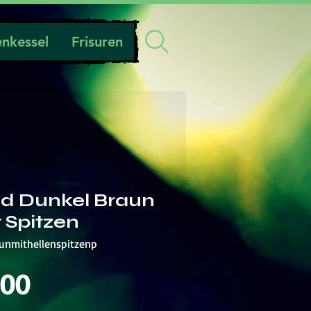
nkessel
Frisuren
ad Dunkel Braun
r Spitzen
aunmithellenspitzenp
Preis
.00