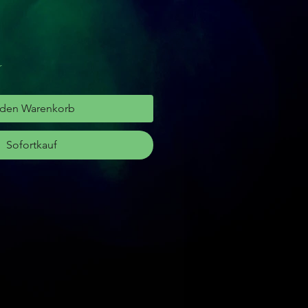
r
 den Warenkorb
Sofortkauf